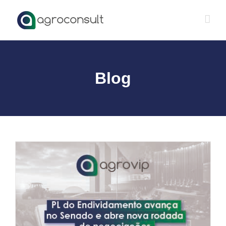
Ir
para
o
conteúdo
Blog