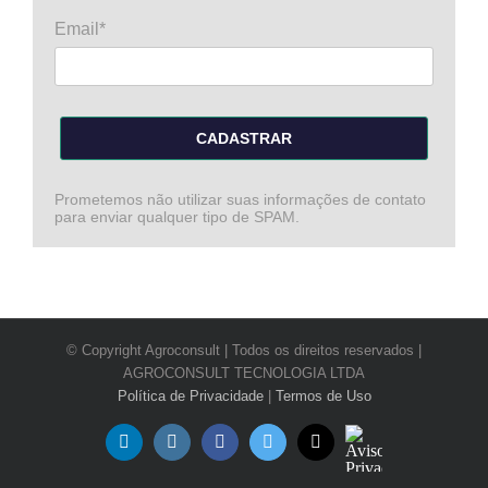
Email*
CADASTRAR
Prometemos não utilizar suas informações de contato
para enviar qualquer tipo de SPAM.
© Copyright Agroconsult | Todos os direitos reservados |
AGROCONSULT TECNOLOGIA LTDA
Política de Privacidade
|
Termos de Uso
Aviso
LinkedIn
Instagram
Facebook
Twitter
E-
Privacidade
mail